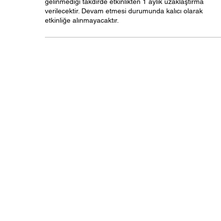
gelinmediği takdirde etkinlikten 1 aylık uzaklaştırma 
verilecektir. Devam etmesi durumunda kalıcı olarak 
etkinliğe alınmayacaktır.