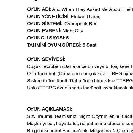
OYUN ADI:
 And When They Asked Me About The Bl
OYUN YÖNETİCİSİ: 
Efekan Uydaş
OYUN SİSTEMİ:
  Cyberpunk Red
OYUN EVRENİ:
 Night City
OYUNCU SAYISI: 5
TAHMİNİ OYUN SÜRESİ: 5 Saat
OYUN SEVİYESİ: 
Düşük Tecrübeli (Daha önce bir veya birkaç kere 
Orta Tecrübeli (Daha önce birçok kez TTRPG oynam
Sistemde Tecrübeli (Daha önce birçok kez TTRPG 
Usta (TTRPG oyunlarında tecrübeli; oynatılacak s
OYUN AÇIKLAMASI:
Siz, Trauma Team'siniz Night City'nin en elit aci
Müşteriyi bul, hayatta tut, ne pahasına olursa olsun
Bu geceki hedef Pacifica'daki Megabina 4. Çökmeye