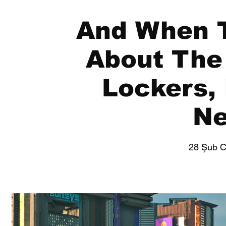
And When 
About The
Lockers, 
Ne
28 Şub 