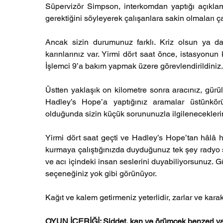
Süpervizör Simpson, interkomdan yaptığı açıkl
gerektiğini söyleyerek çalışanlara sakin olmaları ç
Ancak sizin durumunuz farklı. Kriz olsun ya da
karınlarınız var. Yirmi dört saat önce, istasyonun
İşlemci 9’a bakım yapmak üzere görevlendirildiniz. 
Üstten yaklaşık on kilometre sonra aracınız, gürült
Hadley’s Hope’a yaptığınız aramalar üstünkörü 
olduğunda sizin küçük sorununuzla ilgileneceklerini
Yirmi dört saat geçti ve Hadley’s Hope’tan hâlâ h
kurmaya çalıştığınızda duyduğunuz tek şey radyo st
ve acı içindeki insan seslerini duyabiliyorsunuz. 
seçeneğiniz yok gibi görünüyor.
Kağıt ve kalem getirmeniz yeterlidir, zarlar ve karak
OYUN İÇERİĞİ: Şiddet, kan ve örümcek benzeri yar