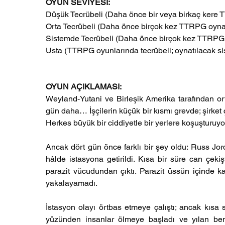
OYUN SEVİYESİ: 
Düşük Tecrübeli (Daha önce bir veya birkaç kere 
Orta Tecrübeli (Daha önce birçok kez TTRPG oynam
Sistemde Tecrübeli (Daha önce birçok kez TTRPG 
Usta (TTRPG oyunlarında tecrübeli; oynatılacak s
OYUN AÇIKLAMASI:
Weyland-Yutani ve Birleşik Amerika tarafından ort
gün daha… İşçilerin küçük bir kısmı grevde; şirket çal
Herkes büyük bir ciddiyetle bir yerlere koşuşturuyor
Ancak dört gün önce farklı bir şey oldu: Russ Jord
hâlde istasyona getirildi. Kısa bir süre can çekiş
parazit vücudundan çıktı. Parazit üssün içinde ka
yakalayamadı.  
İstasyon olayı örtbas etmeye çalıştı; ancak kısa 
yüzünden insanlar ölmeye başladı ve yılan benze